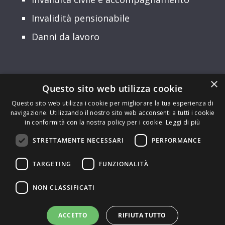
Invalidità pensionabile
Danni da lavoro
×
Questo sito web utilizza cookie
© 2026 Patronato INCA CGIL Lombardia –
Sede Regionale: Via Palmanova, 22 –
Questo sito web utilizza i cookie per migliorare la tua esperienza di
navigazione. Utilizzando il nostro sito web acconsenti a tutti i cookie
20132 Milano – Codice Fiscale:
in conformità con la nostra policy per i cookie.
Leggi di più
94554190150 | Partita IVA: 10149490962
STRETTAMENTE NECESSARI
PERFORMANCE
Privacy Policy
–
Cookie policy
TARGETING
FUNZIONALITÀ
E-mail:
lombardia@inca.it
|
PEC:
lombardia@inca.pecgil.it
NON CLASSIFICATI
Sito realizzato da
GraficaeFoto di
ACCETTO
RIFIUTA TUTTO