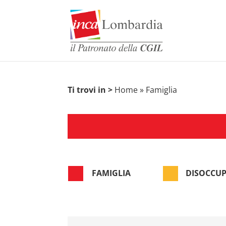
Ti trovi in >
Home
»
Famiglia


FAMIGLIA
DISOCCU