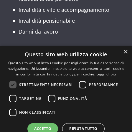
Invalidità civile e accompagnamento
Invalidità pensionabile
Danni da lavoro
×
Questo sito web utilizza cookie
© 2026 Patronato INCA CGIL Lombardia –
Questo sito web utilizza i cookie per migliorare la tua esperienza di
navigazione. Utilizzando il nostro sito web acconsenti a tutti i cookie
Sede Regionale: Via Palmanova, 22 –
in conformità con la nostra policy per i cookie.
Leggi di più
20132 Milano – Codice Fiscale:
STRETTAMENTE NECESSARI
PERFORMANCE
94554190150 | Partita IVA: 10149490962
Privacy Policy
–
Cookie policy
TARGETING
FUNZIONALITÀ
E-mail:
lombardia@inca.it
|
NON CLASSIFICATI
PEC:
lombardia@inca.pecgil.it
ACCETTO
RIFIUTA TUTTO