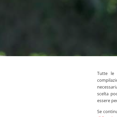
Tutte le
compilazi
necessari
scelta po
essere pe
Se continu