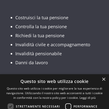
Costruisci la tua pensione
Controlla la tua pensione
Richiedi la tua pensione
Invalidità civile e accompagnamento
Invalidità pensionabile
Danni da lavoro
×
Questo sito web utilizza cookie
© 2026 Patronato INCA CGIL Lombardia –
Questo sito web utilizza i cookie per migliorare la tua esperienza di
navigazione. Utilizzando il nostro sito web acconsenti a tutti i cookie
Sede Regionale: Via Palmanova, 22 –
in conformità con la nostra policy per i cookie.
Leggi di più
20132 Milano – Codice Fiscale:
STRETTAMENTE NECESSARI
PERFORMANCE
94554190150 | Partita IVA: 10149490962