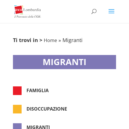
Ti trovi in >
»
Migranti
Home
MIGRANTI

FAMIGLIA

DISOCCUPAZIONE

MIGRANTI