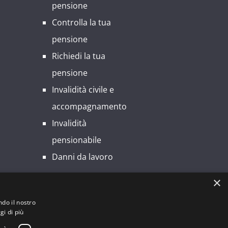
pensione
Controlla la tua
pensione
Richiedi la tua
pensione
Invalidità civile e
accompagnamento
Invalidità
pensionabile
Danni da lavoro
×
ndo il nostro
e Fiscale: 94554190150 | Partita IVA:
gi di più