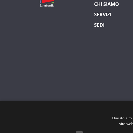
CHI SIAMO
SERVIZI
SEDI
Questo sito 
© 2026 Patronato INCA CGIL Lombardia
sito web