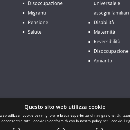
Disoccupazione
universale e
Migranti
assegni familiari
Pensione
Disabilità
Salute
Maternità
Reversibilità
Disoccupazione
Amianto
Questo sito web utilizza cookie
web utilizza i cookie per migliorare la tua esperienza di navigazione. Utilizza
 – Sede Regionale: Via Palmanova, 22 – 20132 Milano – Codic
 acconsenti a tutti i cookie in conformità con la nostra policy per i cookie.
Leg
10149490962