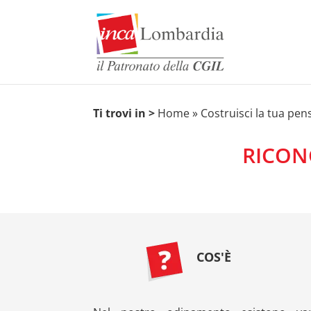
Ti trovi in >
Home
»
Costruisci la tua pen
RICON
COS'È