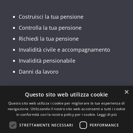
Costruisci la tua pensione
Controlla la tua pensione
Richiedi la tua pensione
Invalidità civile e accompagnamento
Invalidità pensionabile
Danni da lavoro
×
Questo sito web utilizza cookie
© 2026 Patronato INCA CGIL Lombardia –
Questo sito web utilizza i cookie per migliorare la tua esperienza di
navigazione. Utilizzando il nostro sito web acconsenti a tutti i cookie
Sede Regionale: Via Palmanova, 22 –
in conformità con la nostra policy per i cookie.
Leggi di più
20132 Milano – Codice Fiscale:
STRETTAMENTE NECESSARI
PERFORMANCE
94554190150 | Partita IVA: 10149490962