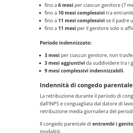
fino a
6 mesi
per ciascun genitore (7 mes
fino a
10 mesi complessivi
tra entrambi
fino a
11 mesi complessivi
se il padre 
fino a
11 mesi
per il genitore solo o aff
Periodo indennizzato:
3 mesi
per ciascun genitore, non trasferi
3 mesi aggiuntivi
da suddividere tra i g
9 mesi complessivi indennizzabili
.
Indennità di congedo parentale 
La retribuzione durante il periodo di con
dall’INPS e conguagliata dal datore di lavo
retribuzione media giornaliera del perio
Il congedo parentale di
entrambi i genito
modalità: