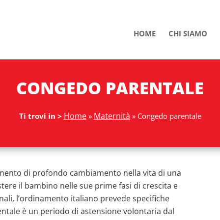
HOME
CHI SIAMO
CONGEDO PARENTALE
Home
Maternità
Ti trovi in >
»
»
Congedo parentale
omento di profondo cambiamento nella vita di una
stere il bambino nelle sue prime fasi di crescita e
ionali, l’ordinamento italiano prevede specifiche
entale è un periodo di astensione volontaria dal