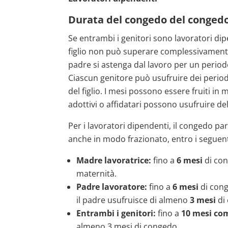
Durata del congedo del congedo
Se entrambi i genitori sono lavoratori di
figlio non può superare complessivamente i
padre si astenga dal lavoro per un period
Ciascun genitore può usufruire dei periodi
del figlio. I mesi possono essere fruiti in m
adottivi o affidatari possono usufruire d
Per i lavoratori dipendenti, il congedo pa
anche in modo frazionato, entro i seguenti
Madre lavoratrice:
fino a
6 mesi
di con
maternità.
Padre lavoratore:
fino a
6 mesi
di cong
il padre usufruisce di almeno
3 mesi
di
Entrambi i genitori:
fino a
10 mesi com
almeno 3 mesi di congedo.