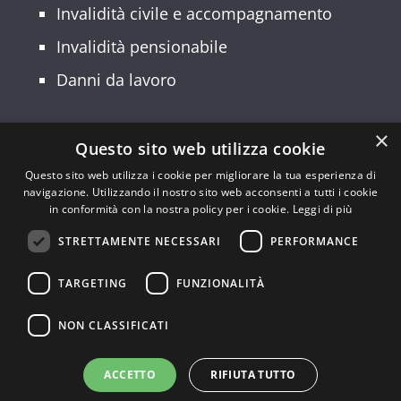
Invalidità civile e accompagnamento
Invalidità pensionabile
Danni da lavoro
×
Questo sito web utilizza cookie
© 2026 Patronato INCA CGIL Lombardia –
Questo sito web utilizza i cookie per migliorare la tua esperienza di
navigazione. Utilizzando il nostro sito web acconsenti a tutti i cookie
Sede Regionale: Via Palmanova, 22 –
in conformità con la nostra policy per i cookie.
Leggi di più
20132 Milano – Codice Fiscale:
STRETTAMENTE NECESSARI
PERFORMANCE
94554190150 | Partita IVA: 10149490962
Privacy Policy
–
Cookie policy
TARGETING
FUNZIONALITÀ
E-mail:
lombardia@inca.it
|
NON CLASSIFICATI
PEC:
lombardia@inca.pecgil.it
ACCETTO
RIFIUTA TUTTO
Sito realizzato da GraficaeFoto di Gianluca